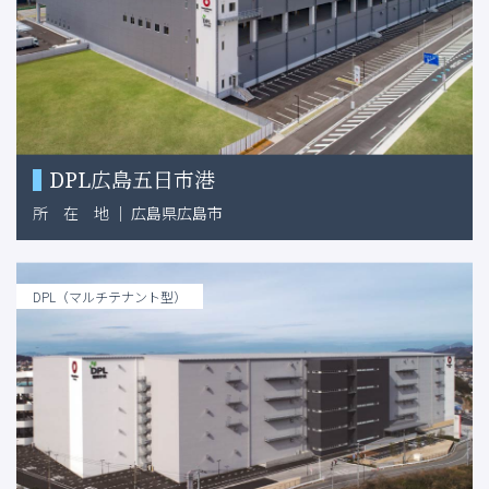
DPL広島五日市港
所
在
地
｜
広島県広島市
DPL（マルチテナント型）