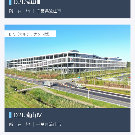
DPL流山Ⅲ
所
在
地
｜
千葉県流山市
DPL（マルチテナント型）
DPL流山Ⅳ
所
在
地
｜
千葉県流山市