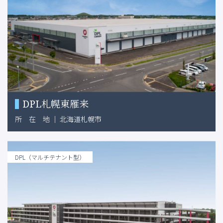
DPL札幌東雁来
所
在
地
｜
北海道札幌市
DPL（マルチテナント型）