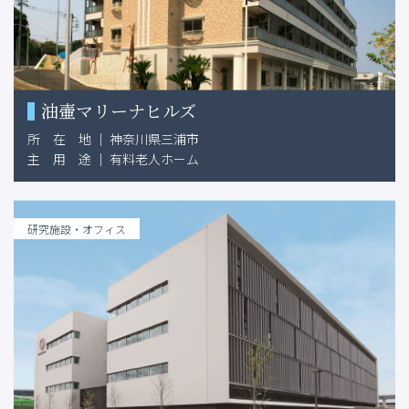
油壷マリーナヒルズ
所
在
地
｜
神奈川県三浦市
主
用
途
｜
有料老人ホーム
研究施設・オフィス