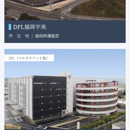
DPL福岡宇美
所
在
地
｜
福岡県糟屋郡
DPL（マルチテナント型）