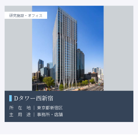
研究施設・オフィス
Dタワー西新宿
所
在
地
｜
東京都新宿区
主
用
途
｜
事務所・店舗