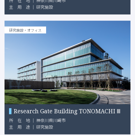
所
在
地
｜
神奈川県川崎市
主
用
途
｜
研究施設
研究施設・オフィス
Research Gate Building TONOMACHI Ⅲ
所
在
地
｜
神奈川県川崎市
主
用
途
｜
研究施設