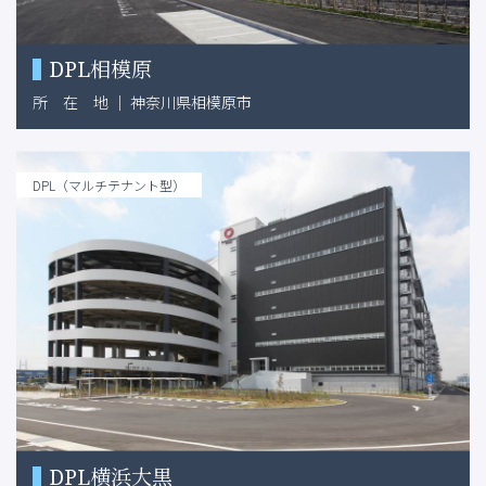
DPL相模原
所
在
地
｜
神奈川県相模原市
DPL（マルチテナント型）
DPL横浜大黒