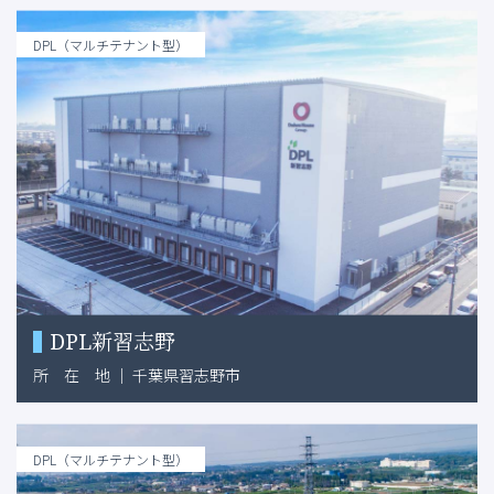
DPL（マルチテナント型）
DPL新習志野
所
在
地
｜
千葉県習志野市
DPL（マルチテナント型）