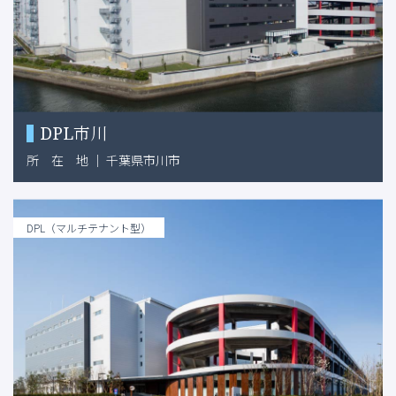
DPL市川
所
在
地
｜
千葉県市川市
DPL（マルチテナント型）