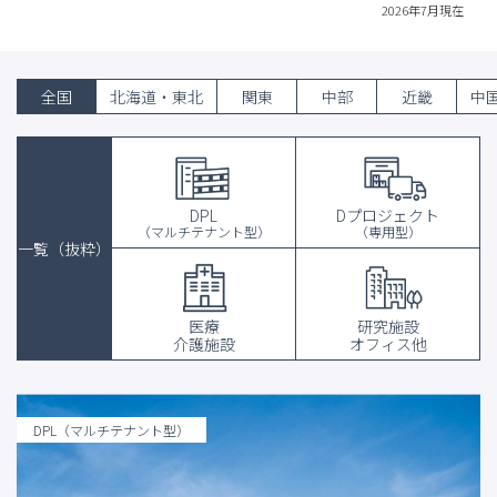
2026年7月現在
全国
北海道・東北
関東
中部
近畿
中
DPL
Dプロジェクト
（マルチテナント型）
（専用型）
一覧（抜粋）
医療
研究施設
介護施設
オフィス他
DPL（マルチテナント型）