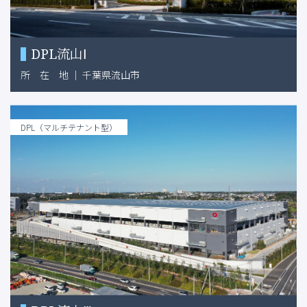
DPL流山Ⅰ
所
在
地
｜
千葉県流山市
DPL（マルチテナント型）