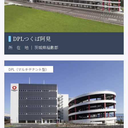
DPLつくば阿見
所
在
地
｜
茨城県稲敷郡
DPL（マルチテナント型）