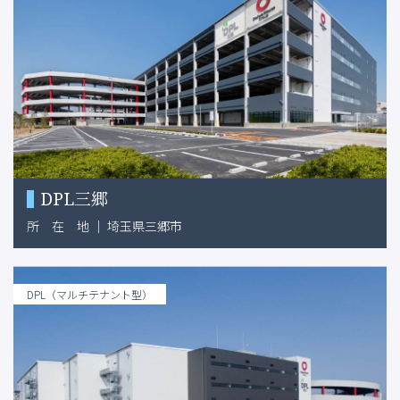
DPL三郷
所
在
地
｜
埼玉県三郷市
DPL（マルチテナント型）